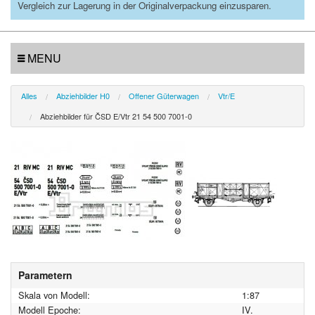
Vergleich zur Lagerung in der Originalverpackung einzusparen.
MENU
Alles
Abziehbilder H0
Offener Güterwagen
Vtr/E
Abziehbilder für ČSD E/Vtr 21 54 500 7001-0
Parametern
Skala von Modell:
1:87
Modell Epoche:
IV.