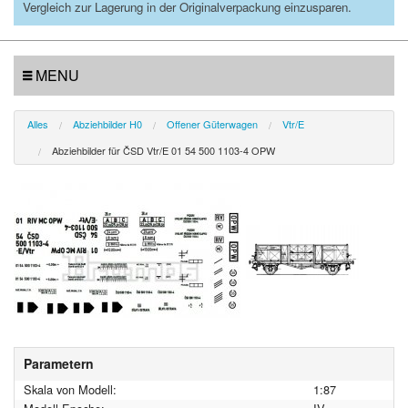
Vergleich zur Lagerung in der Originalverpackung einzusparen.
MENU
Alles
Abziehbilder H0
Offener Güterwagen
Vtr/E
Abziehbilder für ČSD Vtr/E 01 54 500 1103-4 OPW
Parametern
Skala von Modell:
1:87