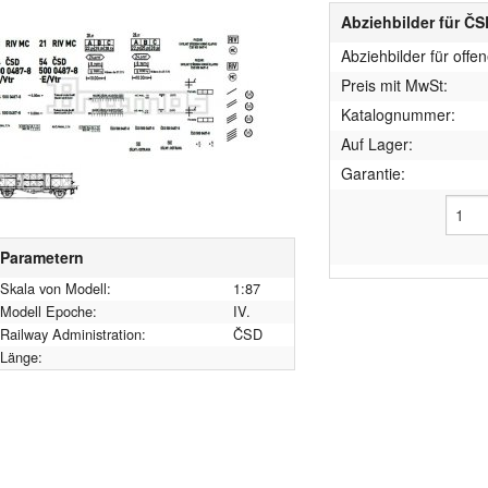
Abziehbilder für ČS
Abziehbilder für off
Preis mit MwSt:
Katalognummer:
Auf Lager:
Garantie:
Parametern
Skala von Modell:
1:87
Modell Epoche:
IV.
Railway Administration:
ČSD
Länge: