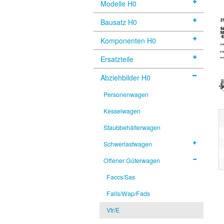
Modelle H0
Bausatz H0
Komponenten H0
Ersatzteile
Abziehbilder H0
Personenwagen
Kesselwagen
Staubbehälterwagen
Schwerlastwagen
Offener Güterwagen
Faccs/Sas
Falls/Wap/Fads
Vtr/E