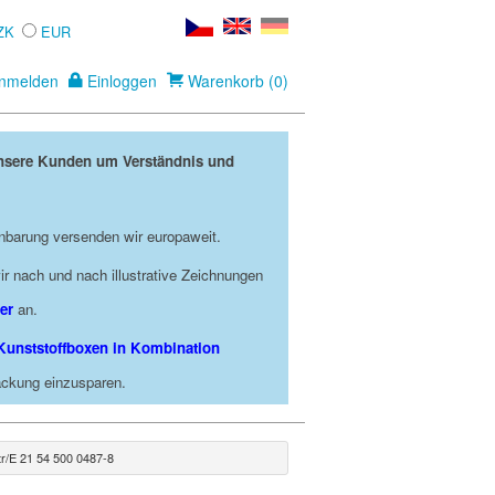
ZK
EUR
nmelden
Einloggen
Warenkorb (0)
unsere Kunden um Verständnis und
nbarung versenden wir europaweit.
r nach und nach illustrative Zeichnungen
er
an.
Kunststoffboxen in Kombination
packung einzusparen.
tr/E 21 54 500 0487-8