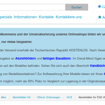
C
pecials
Informationen
Kontakte
Kontaktiere uns
A
ufkommens und der Umstrukturierung unseres Onlineshops bitten wir 
, nur etwas langsamer.
t der Versand innerhalb der Tschechischen Republik KOSTENLOS. Nach Verei
 Angebot an
Abziehbildern
und
farbigen Bausätzen
. Im Decal-Menü fügen wi
ngen auf den Modellen befinden. Sehen Sie sich auch den Abschnitt
Handbüch
g von Modelleisenbahnen? Zur Aufbewahrung Ihrer Modelle bieten wir Ihnen
st möglich, mehr als 50% Platz im Vergleich zur Lagerung in der Originalver
Alles
Abziehbilder H0
Offener Güterwagen
Vtr/E
Abziehbilder für ČSD V