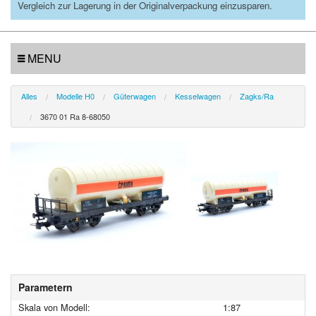
Vergleich zur Lagerung in der Originalverpackung einzusparen.
MENU
Alles
Modelle H0
Güterwagen
Kesselwagen
Zagks/Ra
3670 01 Ra 8-68050
Parametern
Skala von Modell:
1:87