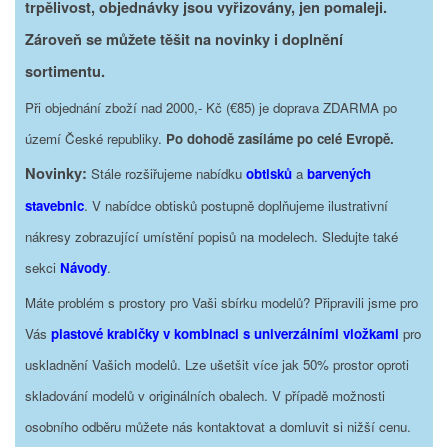
trpělivost, objednávky jsou vyřizovány, jen pomaleji.
Zároveň se můžete těšit na novinky i doplnění
sortimentu.
Při objednání zboží nad 2000,- Kč (€85) je doprava ZDARMA po
území České republiky.
Po dohodě zasíláme po celé Evropě.
Novinky:
Stále rozšiřujeme nabídku
obtisků
a
barvených
stavebnic
. V nabídce obtisků postupně doplňujeme ilustrativní
nákresy zobrazující umístění popisů na modelech. Sledujte také
sekci
Návody
.
Máte problém s prostory pro Vaši sbírku modelů? Připravili jsme pro
Vás
plastové krabičky v kombinaci s univerzálními vložkami
pro
uskladnění Vašich modelů. Lze ušetšit více jak 50% prostor oproti
skladování modelů v originálních obalech. V případě možnosti
osobního odběru můžete nás kontaktovat a domluvit si nižší cenu.